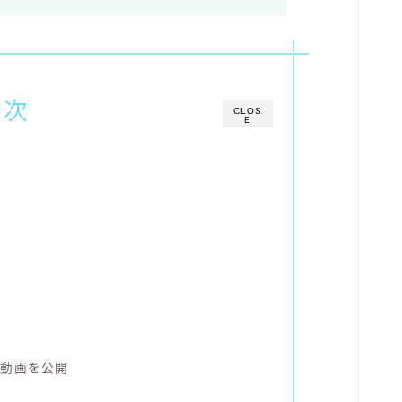
目次
CLOS
E
業動画を公開