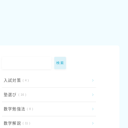
検索
入試対策
4
塾選び
16
数学勉強法
8
数学解説
11