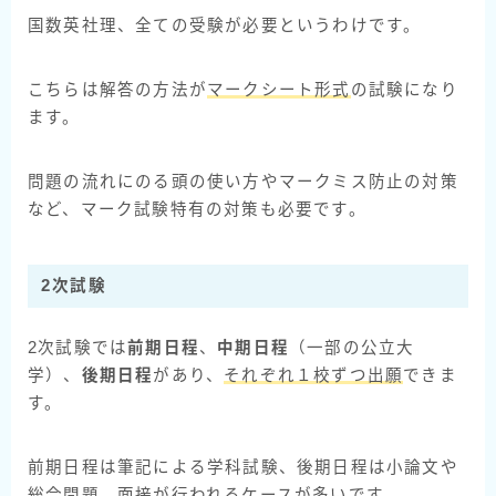
国数英社理、全ての受験が必要というわけです。
こちらは解答の方法が
マークシート形式
の試験になり
ます。
問題の流れにのる頭の使い方やマークミス防止の対策
など、マーク試験特有の対策も必要です。
2次試験
2次試験では
前期日程
、
中期日程
（一部の公立大
学）、
後期日程
があり、
それぞれ１校ずつ出願
できま
す。
前期日程は筆記による学科試験、後期日程は小論文や
総合問題、面接が行われるケースが多いです。