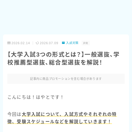
2026.02.14
2026.07.09
入試対策
PR
【大学入試3つの形式とは？】一般選抜、学
校推薦型選抜、総合型選抜を解説！
記事内に商品プロモーションを含む場合があります
こんにちは！はやとです！
今回は
大学入試について、
入試方式
やそれぞれの
特
徴
、
受験スケジュール
などを解説していきます！